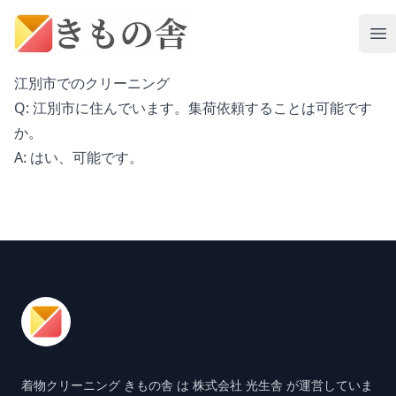
Your Company
Op
江別市でのクリーニング
Q: 江別市に住んでいます。集荷依頼することは可能です
か。
A: はい、可能です。
Footer
着物クリーニング きもの舎 は 株式会社 光生舎 が運営していま